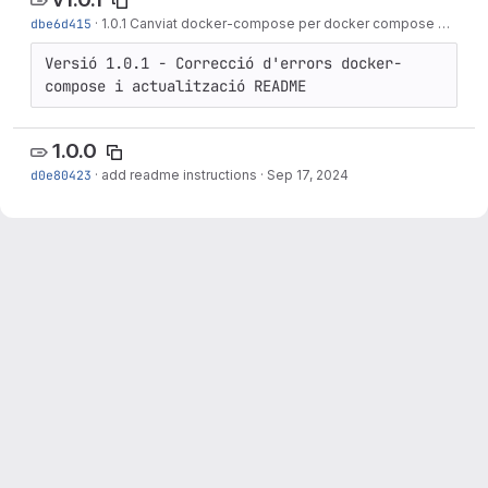
dbe6d415
·
1.0.1 Canviat docker-compose per docker compose dbgate i documentation i nova etiqueta al README
Versió 1.0.1 - Correcció d'errors docker-
compose i actualització README
1.0.0
d0e80423
·
add readme instructions
·
Sep 17, 2024