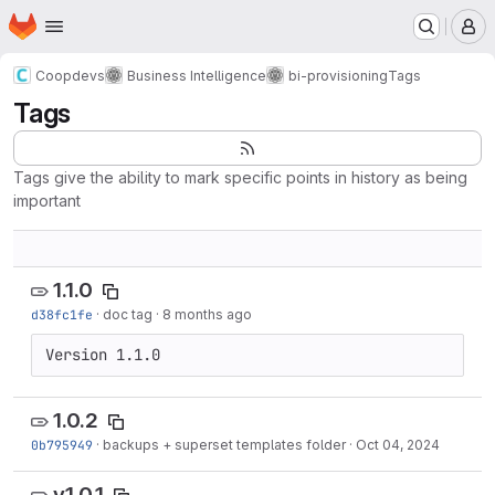
Homepage
Skip to main content
M
Coopdevs
Business Intelligence
bi-provisioning
Tags
Tags
Tags give the ability to mark specific points in history as being
important
1.1.0
d38fc1fe
·
doc tag
·
8 months ago
Version 1.1.0
1.0.2
0b795949
·
backups + superset templates folder
·
Oct 04, 2024
v1.0.1