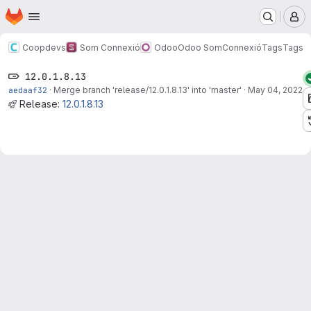
Homepage
Skip to main content
M
Coopdevs
Som Connexió
Odoo
Odoo SomConnexió
Tags
Tags
12.0.1.8.13
aedaaf32
·
Merge branch 'release/12.0.1.8.13' into 'master'
·
May 04, 2022
Release:
12.0.1.8.13