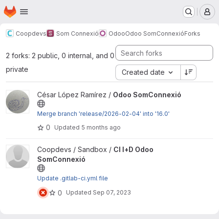
Homepage
Skip to main content
M
Coopdevs
Som Connexió
Odoo
Odoo SomConnexió
Forks
2 forks: 2 public, 0 internal, and 0
private
Created date
View Odoo SomConnexió project
César López Ramírez /
Odoo SomConnexió
Merge branch 'release/2026-02-04' into '16.0'
0
Updated
5 months ago
View CI I+D Odoo SomConnexió project
Coopdevs / Sandbox /
CI I+D Odoo
SomConnexió
Update .gitlab-ci.yml file
0
Updated
Sep 07, 2023